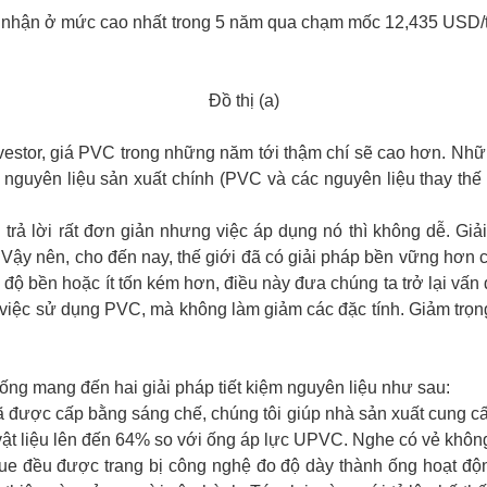
i nhận ở mức cao nhất trong 5 năm qua chạm mốc 12,435 USD/t
Đồ thị (a)
investor, giá PVC trong những năm tới thậm chí sẽ cao hơn. Nh
 nguyên liệu sản xuất chính (PVC và các nguyên liệu thay t
u trả lời rất đơn giản nhưng việc áp dụng nó thì không dễ. G
. Vậy nên, cho đến nay, thế giới đã có giải pháp bền vững hơn
ề độ bền hoặc ít tốn kém hơn, điều này đưa chúng ta trở lại vấn
ểu việc sử dụng PVC, mà không làm giảm các đặc tính. Giảm tr
 ống mang đến hai giải pháp tiết kiệm nguyên liệu như sau:
được cấp bằng sáng chế, chúng tôi giúp nhà sản xuất cung cấp
ật liệu lên đến 64% so với ống áp lực UPVC. Nghe có vẻ không
ue đều được trang bị công nghệ đo độ dày thành ống hoạt động