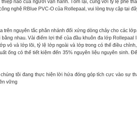
hiệp nào của người vận hành. Tóm lại, cùng với tỷ lệ phế thấp 
 công nghệ RBlue PVC-O của Rollepaal, vui lòng truy cập tại
đâ
 trên nguyên tắc phân nhánh đối xứng dòng chảy cho các lớp.
 bằng nhau. Vài điểm lợi thế của đầu khuôn đa lớp Rollepaal là:
 lệ lớp vỏ và lớp lõi, tỷ lệ lớp ngoài và lớp trong có thể điều 
uất ống có thể tiết kiệm đến 35% nguyên liệu nguyên sinh. Để
, chúng tôi đang thực hiện lời hứa đóng góp tích cực vào sự 
 bền vững