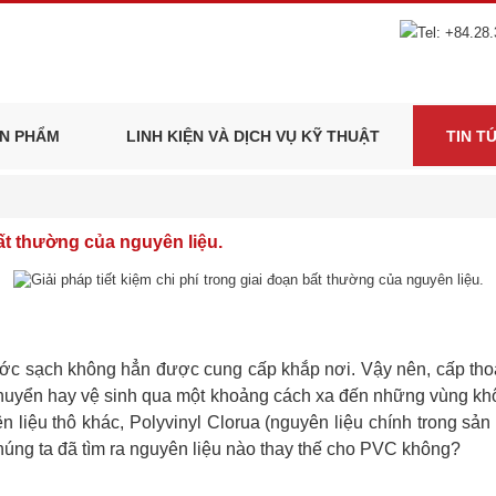
N PHẨM
LINH KIỆN VÀ DỊCH VỤ KỸ THUẬT
TIN T
bất thường của nguyên liệu.
c sạch không hẳn được cung cấp khắp nơi. Vậy nên, cấp thoá
chuyển hay vệ sinh qua một khoảng cách xa đến những vùng khô 
n liệu thô khác, Polyvinyl Clorua (nguyên liệu chính trong s
Chúng ta đã tìm ra nguyên liệu nào thay thế cho PVC không?