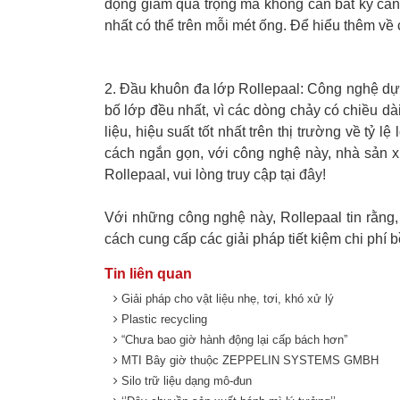
động giảm quá trọng mà không cần bất kỳ can t
nhất có thể trên mỗi mét ống. Để hiểu thêm về
2. Đầu khuôn đa lớp Rollepaal:
Công nghệ dựa
bố lớp đều nhất, vì các dòng chảy có chiều dài
liệu, hiệu suất tốt nhất trên thị trường về tỷ
cách ngắn gọn, với công nghệ này, nhà sản x
Rollepaal, vui lòng truy cập tại
đây
!
Với những công nghệ này, Rollepaal tin rằng
cách cung cấp các giải pháp tiết kiệm chi phí
Tin liên quan
Giải pháp cho vật liệu nhẹ, tơi, khó xử lý
Plastic recycling
“Chưa bao giờ hành động lại cấp bách hơn”
MTI Bây giờ thuộc ZEPPELIN SYSTEMS GMBH
Silo trữ liệu dạng mô-đun