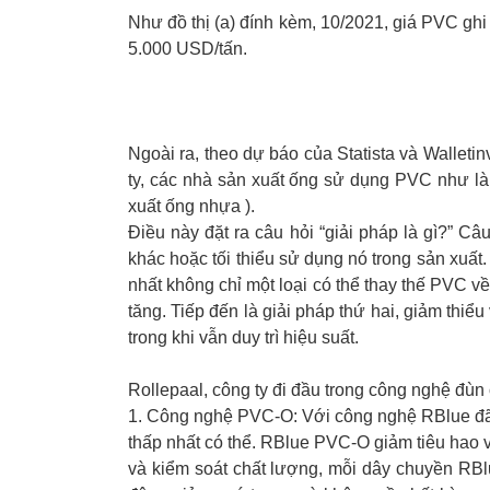
Như đồ thị (a) đính kèm, 10/2021, giá PVC gh
5.000 USD/tấn.
Ngoài ra, theo dự báo của Statista và Wallet
ty, các nhà sản xuất ống sử dụng PVC như là
xuất ống nhựa ).
Điều này đặt ra câu hỏi “giải pháp là gì?” Câ
khác hoặc tối thiểu sử dụng nó trong sản xuất
nhất không chỉ một loại có thể thay thế PVC v
tăng. Tiếp đến là giải pháp thứ hai, giảm thi
trong khi vẫn duy trì hiệu suất.
Rollepaal, công ty đi đầu trong công nghệ đùn
1. Công nghệ PVC-O:
Với công nghệ RBlue đã 
thấp nhất có thể. RBlue PVC-O giảm tiêu hao v
và kiểm soát chất lượng, mỗi dây chuyền RBl