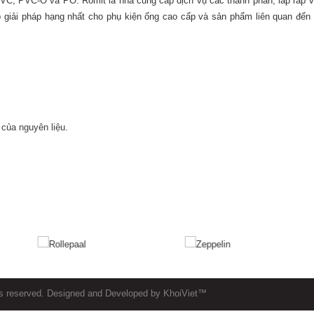
g PVC, PVC-O và PO. Romit là nhà cung cấp dịch vụ các thành phần, lắp ráp 
 giải pháp hạng nhất cho phụ kiện ống cao cấp và sản phẩm liên quan đến
 của nguyên liệu.
hts reserved. Designed and Developed by KhoiViet™