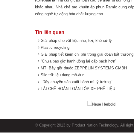
Rollepaal là nhà cung cấp toàn cầu về thiết bị đùn ốn
khác nhau. Nhà chế tạo khuôn ép phun Ramix cung cấp
công nghệ tự động hóa chất lượng cao.
Tin liên quan
Giải pháp cho vật liệu nhẹ, tơi, khó xử lý
Plastic recycling
Giải pháp tiết kiệm chi phí trong giai đoạn bất thường
“Chưa bao giờ hành động lại cấp bách hơn”
MTI Bây giờ thuộc ZEPPELIN SYSTEMS GMBH
Silo trữ liệu dạng mô-đun
‘’Dây chuyền sản xuất bánh mì lý tưởng’’
TÁI CHẾ HOÀN TOÀN LỐP XE PHẾ LIỆU
© Copyright 2013 by Product Nation Technology. All rig