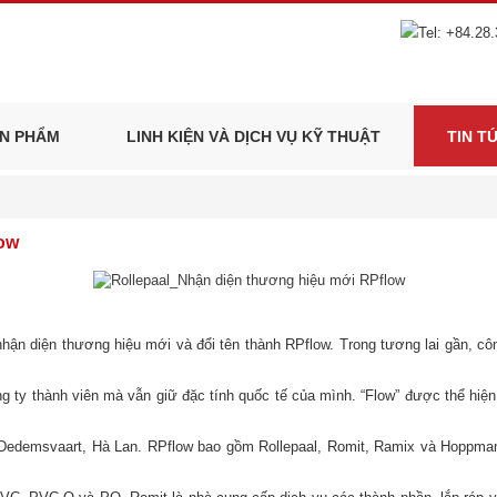
N PHẨM
LINH KIỆN VÀ DỊCH VỤ KỸ THUẬT
TIN T
low
 nhận diện thương hiệu mới và đổi tên thành RPflow. Trong tương lai gần, c
ng ty thành viên mà vẫn giữ đặc tính quốc tế của mình. “Flow” được thể hiệ
i Dedemsvaart, Hà Lan. RPflow bao gồm Rollepaal, Romit, Ramix và Hoppmann